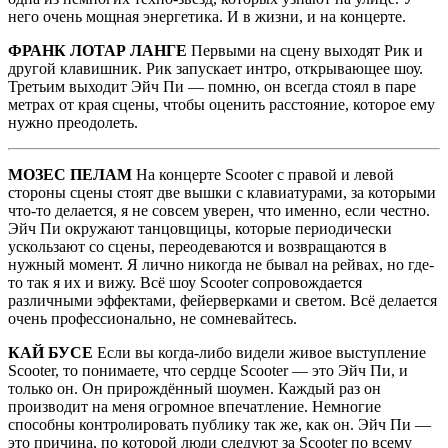
него очень мощная энергетика. И в жизни, и на концерте.
ФРАНК ЛОТАР ЛАНГЕ
Первыми на сцену выходят Рик и
другой клавишник. Рик запускает интро, открывающее шоу.
Третьим выходит Эйч Пи — помню, он всегда стоял в паре
метрах от края сцены, чтобы оценить расстояние, которое ему
нужно преодолеть.
МОЗЕС ПЕЛАМ
На концерте Scooter с правой и левой
стороны сцены стоят две вышки с клавиатурами, за которыми
что-то делается, я не совсем уверен, что именно, если честно.
Эйч Пи окружают танцовщицы, которые периодически
ускользают со сцены, переодеваются и возвращаются в
нужный момент. Я лично никогда не бывал на рейвах, но где-
то так я их и вижу. Всё шоу Scooter сопровождается
различными эффектами, фейерверками и светом. Всё делается
очень профессионально, не сомневайтесь.
КАЙ БУСЕ
Если вы когда-либо видели живое выступление
Scooter, то понимаете, что сердце Scooter — это Эйч Пи, и
только он. Он прирождённый шоумен. Каждый раз он
производит на меня огромное впечатление. Немногие
способны контролировать публику так же, как он. Эйч Пи —
это причина, по которой люди следуют за Scooter по всему