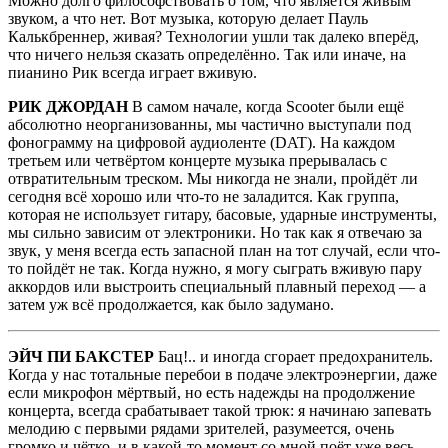
Можно долго философствовать о том, что является живым
звуком, а что нет. Вот музыка, которую делает Пауль
Калькбреннер, живая? Технологии ушли так далеко вперёд,
что ничего нельзя сказать определённо. Так или иначе, на
пианино Рик всегда играет вживую.
РИК ДЖОРДАН
В самом начале, когда Scooter были ещё
абсолютно неорганизованны, мы частично выступали под
фонограмму на цифровой аудиоленте (DAT). На каждом
третьем или четвёртом концерте музыка прерывалась с
отвратительным треском. Мы никогда не знали, пройдёт ли
сегодня всё хорошо или что-то не заладится. Как группа,
которая не использует гитару, басовые, ударные инструменты,
мы сильно зависим от электроники. Но так как я отвечаю за
звук, у меня всегда есть запасной план на тот случай, если что-
то пойдёт не так. Когда нужно, я могу сыграть вживую пару
аккордов или выстроить специальный плавный переход — а
затем уж всё продолжается, как было задумано.
ЭЙЧ ПИ БАКСТЕР
Бац!.. и иногда сгорает предохранитель.
Когда у нас тотальные перебои в подаче электроэнергии, даже
если микрофон мёртвый, но есть надежды на продолжение
концерта, всегда срабатывает такой трюк: я начинаю запевать
мелодию с первыми рядами зрителей, разумеется, очень
громко и чётко, и в какой-то момент со мной поёт уже весь