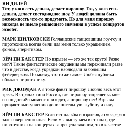
ЯН ДИЛЕЙ
Тот, у кого есть деньги, делает пирошоу. Тот, у кого есть
деньги, делает светодиодное шоу. У людей должна быть
возможность что-то придумать. Но для меня пирошоу
никогда не имело решающего значения в успехе концертов
Scooter.
МАРК ШИЛКОВСКИ
Голландские танцовщицы гоу-гоу и
пиротехника всегда были для меня только украшением,
фоном, аперитивом.
ЭЙЧ ПИ БАКСТЕР
Но взрывы — это же так круто! Разве
нет?! Такие фантастические ощущения мы переживали разве
что в детстве, когда украдкой наблюдали за большим
фейерверком. По-моему, это то же самое. Любая публика
обожает пиротехнику.
РИК ДЖОРДАН
А я тоже фанат пирошоу. Люблю весь этот
треск. В странах типа России, где пирошоу запрещены, мне
его недостаёт: момент приходит, а пирошоу нет! Взрывы
придают выступлению дополнительную глубину и силу.
ЭЙЧ ПИ БАКСТЕР
Если нет пальбы и взрывов, атмосфера в
зале совершенно иная. Если мы выступаем в странах, где
пиротехника на концертах запрещена законом, то в качестве