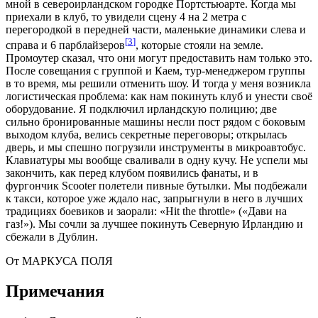
мной в североирландском городке Портстьюарте. Когда мы
приехали в клуб, то увидели сцену 4 на 2 метра с
перегородкой в передней части, маленькие динамики слева и
[
3
]
справа и 6 парблайзеров
, которые стояли на земле.
Промоутер сказал, что они могут предоставить нам только это.
После совещания с группой и Каем, тур-менеджером группы
в то время, мы решили отменить шоу. И тогда у меня возникла
логистическая проблема: как нам покинуть клуб и унести своё
оборудование. Я подключил ирландскую полицию; две
сильно бронированные машины несли пост рядом с боковым
выходом клуба, велись секретные переговоры; открылась
дверь, и мы спешно погрузили инструменты в микроавтобус.
Клавиатуры мы вообще сваливали в одну кучу. Не успели мы
закончить, как перед клубом появились фанаты, и в
фургончик Scooter полетели пивные бутылки. Мы подбежали
к такси, которое уже ждало нас, запрыгнули в него в лучших
традициях боевиков и заорали: «Hit the throttle» («Дави на
газ!»). Мы сочли за лучшее покинуть Северную Ирландию и
сбежали в Дублин.
От МАРКУСА ПОЛЯ
Примечания