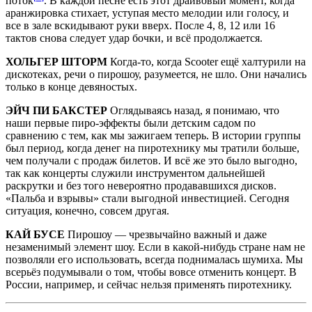
поток
. В каждой песне есть этот драйвовый момент, когда
аранжировка стихает, уступая место мелодии или голосу, и
все в зале вскидывают руки вверх. После 4, 8, 12 или 16
тактов снова следует удар бочки, и всё продолжается.
ХОЛЬГЕР ШТОРМ
Когда-то, когда Scooter ещё халтурили на
дискотеках, речи о пирошоу, разумеется, не шло. Они начались
только в конце девяностых.
ЭЙЧ ПИ БАКСТЕР
Оглядываясь назад, я понимаю, что
наши первые пиро-эффекты были детским садом по
сравнению с тем, как мы зажигаем теперь. В истории группы
был период, когда денег на пиротехнику мы тратили больше,
чем получали с продаж билетов. И всё же это было выгодно,
так как концерты служили инструментом дальнейшей
раскрутки и без того невероятно продававшихся дисков.
«Пальба и взрывы» стали выгодной инвестицией. Сегодня
ситуация, конечно, совсем другая.
КАЙ БУСЕ
Пирошоу — чрезвычайно важный и даже
незаменимый элемент шоу. Если в какой-нибудь стране нам не
позволяли его использовать, всегда поднималась шумиха. Мы
всерьёз подумывали о том, чтобы вовсе отменить концерт. В
России, например, и сейчас нельзя применять пиротехнику.