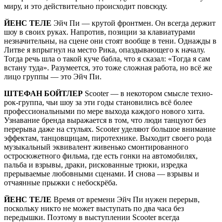
миру, и это действительно происходит повсюду.
ЙЕНС ТЕЛЕ
Эйч Пи — крутой фронтмен. Он всегда держит
шоу в своих руках. Напротив, позиции за клавиатурами
незначительны, на сцене они стоят вообще в тени. Однажды в
Литве я впрыгнул на место Рика, опаздывающего к началу.
Тогда речь шла о такой куче бабла, что я сказал: «Тогда я сам
встану туда». Разумеется, это тоже сложная работа, но всё же
лицо группы — это Эйч Пи.
ШТЕФАН БОЙТЛЕР
Scooter — в некотором смысле техно-
рок-группа, чьи шоу за эти годы становились всё более
профессиональными по мере выхода каждого нового хита.
Узнавание бренда выражается в том, что люди танцуют без
перерыва даже на стульях. Scooter уделяют большое внимание
эффектам, танцовщицам, пиротехнике. Выходит своего рода
музыкальный эквивалент живенько смонтированного
остросюжетного фильма, где есть гонки на автомобилях,
пальба и взрывы, драки, рискованные трюки, изредка
прерываемые любовными сценами. И снова — взрывы и
отчаянные прыжки с небоскрёба.
ЙЕНС ТЕЛЕ
Время от времени Эйч Пи нужен перерыв,
поскольку никто не может выступать по два часа без
передышки. Поэтому в выступлении Scooter всегда