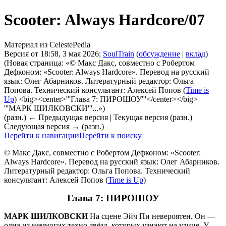
Scooter: Always Hardcore/07
Материал из CelestePedia
Версия от 18:58, 3 мая 2026;
SoulTrain
(
обсуждение
|
вклад
)
(Новая страница: «© Макс Дакс, совместно с Робертом
Дефконом: «Scooter: Always Hardcore». Перевод на русский
язык: Олег Абарников. Литературный редактор: Ольга
Попова. Технический консультант: Алексей Попов (
Time is
Up
) <big><center>'''Глава 7: ПИРОШОУ'''</center></big>
'''МАРК ШИЛКОВСКИ'''...»)
(разн.) ← Предыдущая версия | Текущая версия (разн.) |
Следующая версия → (разн.)
Перейти к навигации
Перейти к поиску
© Макс Дакс, совместно с Робертом Дефконом: «Scooter:
Always Hardcore». Перевод на русский язык: Олег Абарников.
Литературный редактор: Ольга Попова. Технический
консультант: Алексей Попов (
Time is Up
)
Глава 7: ПИРОШОУ
МАРК ШИЛКОВСКИ
На сцене Эйч Пи невероятен. Он —
одна из немногих техно-звёзд, которых узнают на улице. У