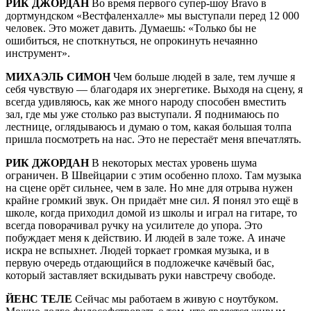
РИК ДЖОРДАН
Во время первого супер-шоу Bravo в
дортмундском «Вестфаленхалле» мы выступали перед 12 000
человек. Это может давить. Думаешь: «Только бы не
ошибиться, не споткнуться, не опрокинуть нечаянно
инструмент».
МИХАЭЛЬ СИМОН
Чем больше людей в зале, тем лучше я
себя чувствую — благодаря их энергетике. Выходя на сцену, я
всегда удивляюсь, как же много народу способен вместить
зал, где мы уже столько раз выступали. Я поднимаюсь по
лестнице, оглядываюсь и думаю о том, какая большая толпа
пришла посмотреть на нас. Это не перестаёт меня впечатлять.
РИК ДЖОРДАН
В некоторых местах уровень шума
ограничен. В Швейцарии с этим особенно плохо. Там музыка
на сцене орёт сильнее, чем в зале. Но мне для отрыва нужен
крайне громкий звук. Он придаёт мне сил. Я понял это ещё в
школе, когда приходил домой из школы и играл на гитаре, то
всегда поворачивал ручку на усилителе до упора. Это
побуждает меня к действию. И людей в зале тоже. А иначе
искра не вспыхнет. Людей торкает громкая музыка, и в
первую очередь отдающийся в подложечке качёвый бас,
который заставляет вскидывать руки навстречу свободе.
ЙЕНС ТЕЛЕ
Сейчас мы работаем в живую с ноутбуком.