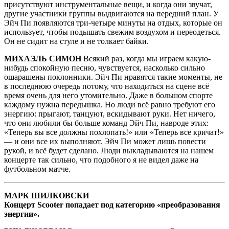
присутствуют инструментальные вещи, и когда они звучат,
другие участники группы выдвигаются на передний план. У
Эйч Пи появляются три-четыре минуты на отдых, которые он
использует, чтобы подышать свежим воздухом и переодеться.
Он не сидит на стуле и не толкает байки.
МИХАЭЛЬ СИМОН
Всякий раз, когда мы играем какую-
нибудь спокойную песню, чувствуется, насколько сильно
ошарашены поклонники. Эйч Пи нравятся такие моменты, не
в последнюю очередь потому, что находиться на сцене всё
время очень для него утомительно. Даже в большом спорте
каждому нужна передышка. Но люди всё равно требуют его
энергию: прыгают, танцуют, вскидывают руки. Нет ничего,
что они любили бы больше команд Эйч Пи, навроде этих:
«Теперь вы все должны похлопать!» или «Теперь все кричат!»
— и они все их выполняют. Эйч Пи может лишь повести
рукой, и всё будет сделано. Люди выкладываются на нашем
концерте так сильно, что подобного я не видел даже на
футбольном матче.
МАРК ШИЛКОВСКИ
Концерт Scooter попадает под категорию «преобразования
энергии».