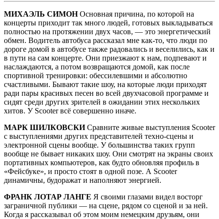
МИХАЭЛЬ СИМОН
Основная причина, по которой на
концерты приходит так много людей, готовых выкладываться
полностью на протяжении двух часов, — это энергетический
обмен. Водитель автобуса рассказал мне как-то, что люди по
дороге домой в автобусе также радовались и веселились, как и
в пути на сам концерте. Они приезжают к нам, подпевают и
наслаждаются, а потом возвращаются домой, как после
спортивной тренировки: обессилевшими и абсолютно
счастливыми. Бывают такие шоу, на которые люди приходят
ради пары красивых песен во всей двухчасовой программе и
сидят среди других зрителей в ожидании этих нескольких
хитов. У Scooter всё совершенно иначе.
МАРК ШИЛКОВСКИ
Сравните живые выступления Scooter
с выступлениями других представителей техно-сцены и
электронной сцены вообще. У большинства таких групп
вообще не бывает никаких шоу. Они смотрят на экраны своих
портативных компьютеров, как будто обновляя профиль в
«Фейсбуке», и просто стоят в одной позе. А Scooter
динамичны, будоражат и наполняют энергией.
ФРАНК ЛОТАР ЛАНГЕ
Я своими глазами видел восторг
заграничной публики — на сцене, рядом со сценой и за ней.
Когда я рассказывал об этом моим немецким друзьям, они