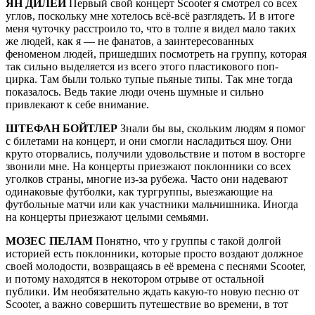
ЯН ДИЛЕЙ
Первый свой концерт Scooter я смотрел со всех
углов, поскольку мне хотелось всё-всё разглядеть. И в итоге
меня чуточку расстроило то, что в толпе я видел мало таких
же людей, как я — не фанатов, а заинтересованных
феноменом людей, пришедших посмотреть на группу, которая
так сильно выделяется из всего этого пластикового поп-
цирка. Там были только тупые пьяные типы. Так мне тогда
показалось. Ведь такие люди очень шумные и сильно
привлекают к себе внимание.
ШТЕФАН БОЙТЛЕР
Знали бы вы, скольким людям я помог
с билетами на концерт, и они смогли насладиться шоу. Они
круто оторвались, получили удовольствие и потом в восторге
звонили мне. На концерты приезжают поклонники со всех
уголков страны, многие из-за рубежа. Часто они надевают
одинаковые футболки, как тургруппы, выезжающие на
футбольные матчи или как участники мальчишника. Иногда
на концерты приезжают целыми семьями.
МОЗЕС ПЕЛАМ
Понятно, что у группы с такой долгой
историей есть поклонники, которые просто воздают должное
своей молодости, возвращаясь в её времена с песнями Scooter,
и потому находятся в некотором отрыве от остальной
публики. Им необязательно ждать какую-то новую песню от
Scooter, а важно совершить путешествие во времени, в тот