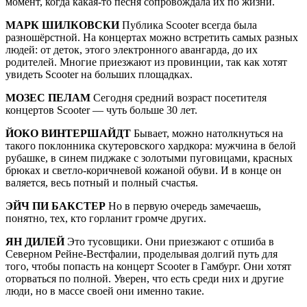
момент, когда какая-то песня сопровождала их по жизни.
МАРК ШИЛКОВСКИ
Публика Scooter всегда была
разношёрстной. На концертах можно встретить самых разных
людей: от деток, этого электронного авангарда, до их
родителей. Многие приезжают из провинции, так как хотят
увидеть Scooter на больших площадках.
МОЗЕС ПЕЛАМ
Сегодня средний возраст посетителя
концертов Scooter — чуть больше 30 лет.
ЙОКО ВИНТЕРШАЙДТ
Бывает, можно натолкнуться на
такого поклонника скутеровского хардкора: мужчина в белой
рубашке, в синем пиджаке с золотыми пуговицами, красных
брюках и светло-коричневой кожаной обуви. И в конце он
валяется, весь потный и полный счастья.
ЭЙЧ ПИ БАКСТЕР
Но в первую очередь замечаешь,
понятно, тех, кто горланит громче других.
ЯН ДИЛЕЙ
Это тусовщики. Они приезжают с отшиба в
Северном Рейне-Вестфалии, проделывая долгий путь для
того, чтобы попасть на концерт Scooter в Гамбург. Они хотят
оторваться по полной. Уверен, что есть среди них и другие
люди, но в массе своей они именно такие.