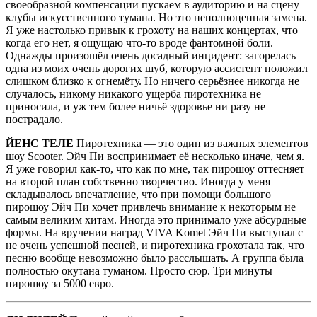
своеобразной компенсации пускаем в аудиторию и на сцену
клубы искусственного тумана. Но это неполноценная замена.
Я уже настолько привык к грохоту на наших концертах, что
когда его нет, я ощущаю что-то вроде фантомной боли.
Однажды произошёл очень досадный инцидент: загорелась
одна из моих очень дорогих шуб, которую ассистент положил
слишком близко к огнемёту. Но ничего серьёзнее никогда не
случалось, никому никакого ущерба пиротехника не
приносила, и уж тем более ничьё здоровье ни разу не
пострадало.
ЙЕНС ТЕЛЕ
Пиротехника — это один из важных элементов
шоу Scooter. Эйч Пи воспринимает её несколько иначе, чем я.
Я уже говорил как-то, что как по мне, так пирошоу оттесняет
на второй план собственно творчество. Иногда у меня
складывалось впечатление, что при помощи большого
пирошоу Эйч Пи хочет привлечь внимание к некоторым не
самым великим хитам. Иногда это принимало уже абсурдные
формы. На вручении наград VIVA Komet Эйч Пи выступал с
не очень успешной песней, и пиротехника грохотала так, что
песню вообще невозможно было расслышать. А группа была
полностью окутана туманом. Просто сюр. Три минуты
пирошоу за 5000 евро.