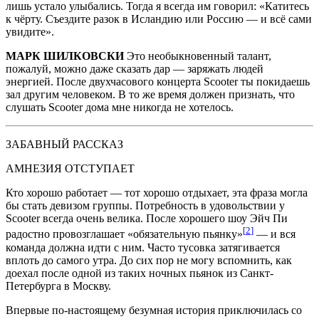
лишь устало улыбались. Тогда я всегда им говорил: «Катитесь
к чёрту. Съездите разок в Исландию или Россию — и всё сами
увидите».
МАРК ШИЛКОВСКИ
Это необыкновенный талант,
пожалуй, можно даже сказать дар — заряжать людей
энергией. После двухчасового концерта Scooter ты покидаешь
зал другим человеком. В то же время должен признать, что
слушать Scooter дома мне никогда не хотелось.
ЗАБАВНЫЙ РАССКАЗ
АМНЕЗИЯ ОТСТУПАЕТ
Кто хорошо работает — тот хорошо отдыхает, эта фраза могла
бы стать девизом группы. Потребность в удовольствии у
Scooter всегда очень велика. После хорошего шоу Эйч Пи
[
2
]
радостно провозглашает «обязательную пьянку»
— и вся
команда должна идти с ним. Часто тусовка затягивается
вплоть до самого утра. До сих пор не могу вспомнить, как
доехал после одной из таких ночных пьянок из Санкт-
Петербурга в Москву.
Впервые по-настоящему безумная история приключилась со