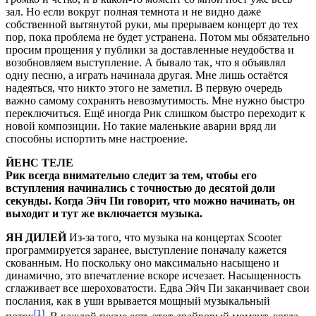
зал. Но если вокруг полная темнота и не видно даже
собственной вытянутой руки, мы прерываем концерт до тех
пор, пока проблема не будет устранена. Потом мы обязательно
просим прощения у публики за доставленные неудобства и
возобновляем выступление. А бывало так, что я объявлял
одну песню, а играть начинала другая. Мне лишь остаётся
надеяться, что никто этого не заметил. В первую очередь
важно самому сохранять невозмутимость. Мне нужно быстро
переключиться. Ещё иногда Рик слишком быстро переходит к
новой композиции. Но такие маленькие аварии вряд ли
способны испортить мне настроение.
ЙЕНС ТЕЛЕ
Рик всегда внимательно следит за тем, чтобы его
вступления начинались с точностью до десятой доли
секунды. Когда Эйч Пи говорит, что можно начинать, он
выходит и тут же включается музыка.
ЯН ДИЛЕЙ
Из-за того, что музыка на концертах Scooter
программируется заранее, выступление поначалу кажется
скованным. Но поскольку оно максимально насыщено и
динамично, это впечатление вскоре исчезает. Насыщенность
сглаживает все шероховатости. Едва Эйч Пи заканчивает свои
послания, как в уши врывается мощный музыкальный
[
1
]