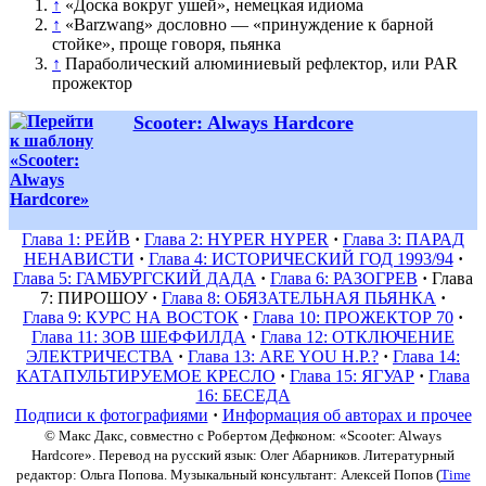
↑
«Доска вокруг ушей», немецкая идиома
↑
«Barzwang» дословно — «принуждение к барной
стойке», проще говоря, пьянка
↑
Параболический алюминиевый рефлектор, или PAR
прожектор
Scooter: Always Hardcore
Глава 1: РЕЙВ
·
Глава 2: HYPER HYPER
·
Глава 3: ПАРАД
НЕНАВИСТИ
·
Глава 4: ИСТОРИЧЕСКИЙ ГОД 1993/94
·
Глава 5: ГАМБУРГСКИЙ ДАДА
·
Глава 6: РАЗОГРЕВ
·
Глава
7: ПИРОШОУ
·
Глава 8: ОБЯЗАТЕЛЬНАЯ ПЬЯНКА
·
Глава 9: КУРС НА ВОСТОК
·
Глава 10: ПРОЖЕКТОР 70
·
Глава 11: ЗОВ ШЕФФИЛДА
·
Глава 12: ОТКЛЮЧЕНИЕ
ЭЛЕКТРИЧЕСТВА
·
Глава 13: ARE YOU H.P.?
·
Глава 14:
КАТАПУЛЬТИРУЕМОЕ КРЕСЛО
·
Глава 15: ЯГУАР
·
Глава
16: БЕСЕДА
Подписи к фотографиями
·
Информация об авторах и прочее
© Макс Дакс, совместно с Робертом Дефконом: «Scooter: Always
Hardcore». Перевод на русский язык: Олег Абарников. Литературный
редактор: Ольга Попова. Музыкальный консультант: Алексей Попов (
Time