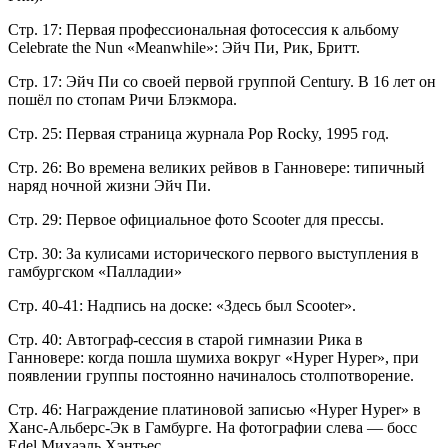
Стр. 17: Первая профессиональная фотосессия к альбому
Celebrate the Nun «Meanwhile»: Эйч Пи, Рик, Бритт.
Стр. 17: Эйч Пи со своей первой группой Century. В 16 лет он
пошёл по стопам Ричи Блэкмора.
Стр. 25: Первая страница журнала Pop Rocky, 1995 год.
Стр. 26: Во времена великих рейвов в Ганновере: типичный
наряд ночной жизни Эйч Пи.
Стр. 29: Первое официальное фото Scooter для прессы.
Стр. 30: За кулисами исторического первого выступления в
гамбургском «Палладии»
Стр. 40-41: Надпись на доске: «Здесь был Scooter».
Стр. 40: Автограф-сессия в старой гимназии Рика в
Ганновере: когда пошла шумиха вокруг «Hyper Hyper», при
появлении группы постоянно начиналось столпотворение.
Стр. 46: Награждение платиновой записью «Hyper Hyper» в
Ханс-Альберс-Эк в Гамбурге. На фотографии слева — босс
Edel Михаэль Хэнтьес.