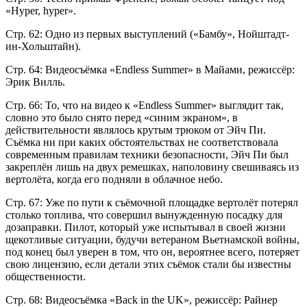
«Hyper, hyper».
Стр. 62: Одно из первых выступлений («Бамбу», Нойштадт-
ин-Хольштайн).
Стр. 64: Видеосъёмка «Endless Summer» в Майами, режиссёр:
Эрик Вилль.
Стр. 66: То, что на видео к «Endless Summer» выглядит так,
словно это было снято перед «синим экраном», в
действительности являлось крутым трюком от Эйч Пи.
Съёмка ни при каких обстоятельствах не соответствовала
современным правилам техники безопасности, Эйч Пи был
закреплён лишь на двух ремешках, наполовину свешиваясь из
вертолёта, когда его подняли в облачное небо.
Стр. 67: Уже по пути к съёмочной площадке вертолёт потерял
столько топлива, что совершил вынужденную посадку для
дозаправки. Пилот, который уже испытывал в своей жизни
щекотливые ситуации, будучи ветераном Вьетнамской войны,
под конец был уверен в том, что он, вероятнее всего, потеряет
свою лицензию, если детали этих съёмок стали бы известны
общественности.
Стр. 68: Видеосъёмка «Back in the UK», режиссёр: Райнер