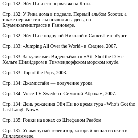
Стр. 132: Эйч Пи и его первая жена Кэти.
Стр. 132: У Рика дома в подвале. Первый альбом Scooter, а
также первые синглы появились здесь, на
Блуменхагенштрассе в Ганновере.
Стр. 132: Эйч Пи с подругой Николой в Санкт-Петербурге.
Стр. 133: «Jumping All Over the World» в Сиднее, 2007.
Стр. 133: За кулисами: Видеосъёмка к «Aiii Shot the DJ» с
Хельге Шнайдером в Тиммендорфском морском клубе.
Стр. 133: Top of the Pops, 2003.
Стр. 134: Джампстайл — получение урока.
Стр. 134: Voice TV Sweden с Симоной Абрахам, 2007.
Стр. 134: День рождения Эйч Пи во время тура «Who’s Got the
Last Laugh Now».
Стр. 135: Гонки на воках со Штефаном Раабом.
Стр. 135: Упомянутый телевизор, который выпал из окна в
Лиллехаммере.