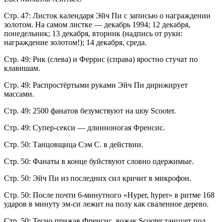
Стр. 47: Листок календаря Эйч Пи с записью о награждении
золотом. На самом листке — декабрь 1994; 12 декабря,
понедельник; 13 декабря, вторник (надпись от руки:
награждение золотом!); 14 декабря, среда.
Стр. 49: Рик (слева) и Феррис (справа) яростно стучат по
клавишам.
Стр. 49: Распростёртыми руками Эйч Пи дирижирует
массами.
Стр. 49: 2500 фанатов безумствуют на шоу Scooter.
Стр. 49: Супер-секси — длинноногая Френсис.
Стр. 50: Танцовщица Сэм С. в действии.
Стр. 50: Фанаты в конце буйствуют словно одержимые.
Стр. 50: Эйч Пи из последних сил кричит в микрофон.
Стр. 50: После почти 6-минутного «Hyper, hyper» в ритме 168
ударов в минуту эм-си лежит на полу как сваленное дерево.
Стр. 50: Тесно прижав Френсис, вожак Scooter танцует под