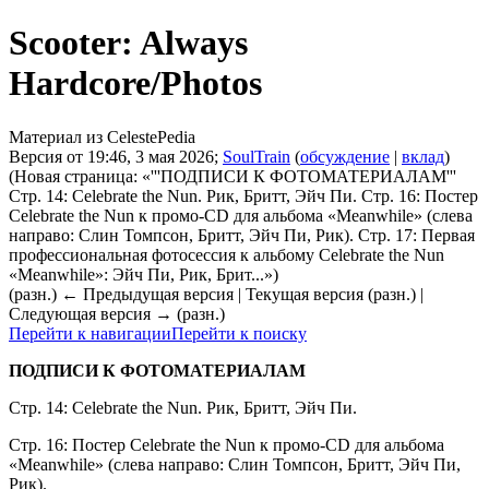
Scooter: Always
Hardcore/Photos
Материал из CelestePedia
Версия от 19:46, 3 мая 2026;
SoulTrain
(
обсуждение
|
вклад
)
(Новая страница: «'''ПОДПИСИ К ФОТОМАТЕРИАЛАМ'''
Стр. 14: Celebrate the Nun. Рик, Бритт, Эйч Пи. Стр. 16: Постер
Celebrate the Nun к промо-CD для альбома «Meanwhile» (слева
направо: Слин Томпсон, Бритт, Эйч Пи, Рик). Стр. 17: Первая
профессиональная фотосессия к альбому Celebrate the Nun
«Meanwhile»: Эйч Пи, Рик, Брит...»)
(разн.) ← Предыдущая версия | Текущая версия (разн.) |
Следующая версия → (разн.)
Перейти к навигации
Перейти к поиску
ПОДПИСИ К ФОТОМАТЕРИАЛАМ
Стр. 14: Celebrate the Nun. Рик, Бритт, Эйч Пи.
Стр. 16: Постер Celebrate the Nun к промо-CD для альбома
«Meanwhile» (слева направо: Слин Томпсон, Бритт, Эйч Пи,
Рик).