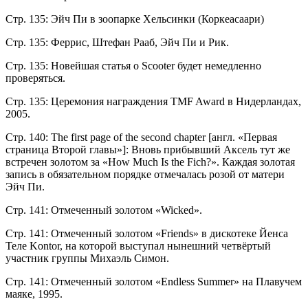
Стр. 135: Эйч Пи в зоопарке Хельсинки (Коркеасаари)
Стр. 135: Феррис, Штефан Рааб, Эйч Пи и Рик.
Стр. 135: Новейшая статья о Scooter будет немедленно
проверяться.
Стр. 135: Церемония награждения TMF Award в Нидерландах,
2005.
Стр. 140: The first page of the second chapter [англ. «Первая
страница Второй главы»]: Вновь прибывший Аксель тут же
встречен золотом за «How Much Is the Fich?». Каждая золотая
запись в обязательном порядке отмечалась розой от матери
Эйч Пи.
Стр. 141: Отмеченный золотом «Wicked».
Стр. 141: Отмеченный золотом «Friends» в дискотеке Йенса
Теле Kontor, на которой выступал нынешний четвёртый
участник группы Михаэль Симон.
Стр. 141: Отмеченный золотом «Endless Summer» на Плавучем
маяке, 1995.