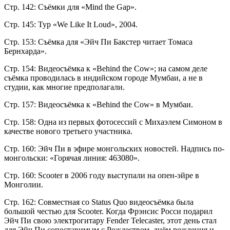
Стр. 142: Съёмки для «Mind the Gap».
Стр. 145: Тур «We Like It Loud», 2004.
Стр. 153: Съёмка для «Эйч Пи Бакстер читает Томаса
Бернхарда».
Стр. 154: Видеосъёмка к «Behind the Cow»; на самом деле
съёмка проводилась в индийском городе Мумбаи, а не в
студии, как многие предполагали.
Стр. 157: Видеосъёмка к «Behind the Cow» в Мумбаи.
Стр. 158: Одна из первых фотосессий с Михаэлем Симоном в
качестве нового третьего участника.
Стр. 160: Эйч Пи в эфире монгольских новостей. Надпись по-
монгольски: «Горячая линия: 463080».
Стр. 160: Scooter в 2006 году выступали на опен-эйре в
Монголии.
Стр. 162: Совместная со Status Quo видеосъёмка была
большой честью для Scooter. Когда Фрэнсис Росси подарил
Эйч Пи свою электрогитару Fender Telecaster, этот день стал
для Эйч Пи сопоставимым с Рождеством, днём рождения и