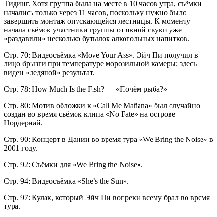
Тидинг. Хотя группа была на месте в 10 часов утра, съёмки
начались только через 11 часов, поскольку нужно было
завершить монтаж опускающейся лестницы. К моменту
начала съёмок участники группы от явной скуки уже
«раздавили» несколько бутылок алкогольных напитков.
Стр. 70: Видеосъёмка «Move Your Ass». Эйч Пи получил в
лицо брызги при температуре морозильной камеры; здесь
виден «ледяной» результат.
Стр. 78: How Much Is the Fish? — «Почём рыба?»
Стр. 80: Мотив обложки к «Call Me Mañana» был случайно
создан во время съёмок клипа «No Fate» на острове
Нордернай.
Стр. 90: Концерт в Дании во время тура «We Bring the Noise» в
2001 году.
Стр. 92: Съёмки для «We Bring the Noise».
Стр. 94: Видеосъёмка «She’s the Sun».
Стр. 97: Кулак, который Эйч Пи вопреки всему брал во время
тура.