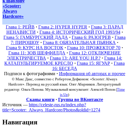
Глава 1: РЕЙВ
·
Глава 2: HYPER HYPER
·
Глава 3: ПАРАД
НЕНАВИСТИ
·
Глава 4: ИСТОРИЧЕСКИЙ ГОД 1993/94
·
Глава 5: ГАМБУРГСКИЙ ДАДА
·
Глава 6: РАЗОГРЕВ
·
Глава
7: ПИРОШОУ
·
Глава 8: ОБЯЗАТЕЛЬНАЯ ПЬЯНКА
·
Глава 9: КУРС НА ВОСТОК
·
Глава 10: ПРОЖЕКТОР 70
·
Глава 11: ЗОВ ШЕФФИЛДА
·
Глава 12: ОТКЛЮЧЕНИЕ
ЭЛЕКТРИЧЕСТВА
·
Глава 13: ARE YOU H.P.?
·
Глава 14:
КАТАПУЛЬТИРУЕМОЕ КРЕСЛО
·
Глава 15: ЯГУАР
·
Глава
16: БЕСЕДА
Подписи к фотографиями
·
Информация об авторах и прочее
© Макс Дакс, совместно с Робертом Дефконом: «Scooter: Always
Hardcore». Перевод на русский язык: Олег Абарников. Литературный
редактор: Ольга Попова. Музыкальный консультант: Алексей Попов (
Time
is Up
)
Сканы книги
·
Группа во ВКонтакте
Источник —
https://celeste-rus.ru/index.php?
title=Scooter:_Always_Hardcore/Photos&oldid=1274
Навигация