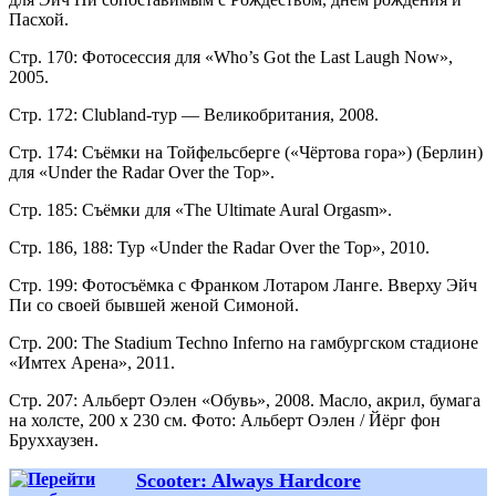
Пасхой.
Стр. 170: Фотосессия для «Who’s Got the Last Laugh Now»,
2005.
Стр. 172: Clubland-тур — Великобритания, 2008.
Стр. 174: Съёмки на Тойфельсберге («Чёртова гора») (Берлин)
для «Under the Radar Over the Top».
Стр. 185: Съёмки для «The Ultimate Aural Orgasm».
Стр. 186, 188: Тур «Under the Radar Over the Top», 2010.
Стр. 199: Фотосъёмка с Франком Лотаром Ланге. Вверху Эйч
Пи со своей бывшей женой Симоной.
Стр. 200: The Stadium Techno Inferno на гамбургском стадионе
«Имтех Арена», 2011.
Стр. 207: Альберт Оэлен «Обувь», 2008. Масло, акрил, бумага
на холсте, 200 х 230 см. Фото: Альберт Оэлен / Йёрг фон
Бруххаузен.
Scooter: Always Hardcore