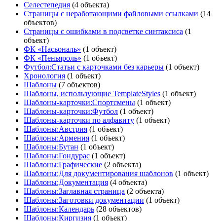
Селестепедия
(4 объекта)
Страницы с неработающими файловыми ссылками
(14
объектов)
Страницы с ошибками в подсветке синтаксиса
(1
объект)
ФК «Насьональ»
(1 объект)
ФК «Пеньяроль»
(1 объект)
Футбол:Статьи с карточками без карьеры
(1 объект)
Хронология
(1 объект)
Шаблоны
(7 объектов)
Шаблоны, использующие TemplateStyles
(1 объект)
Шаблоны-карточки:Спортсмены
(1 объект)
Шаблоны-карточки:Футбол
(1 объект)
Шаблоны-карточки по алфавиту
(1 объект)
Шаблоны:Австрия
(1 объект)
Шаблоны:Армения
(1 объект)
Шаблоны:Бутан
(1 объект)
Шаблоны:Гондурас
(1 объект)
Шаблоны:Графические
(2 объекта)
Шаблоны:Для документирования шаблонов
(1 объект)
Шаблоны:Документация
(4 объекта)
Шаблоны:Заглавная страница
(2 объекта)
Шаблоны:Заготовки документации
(1 объект)
Шаблоны:Календарь
(28 объектов)
Шаблоны:Киргизия
(1 объект)