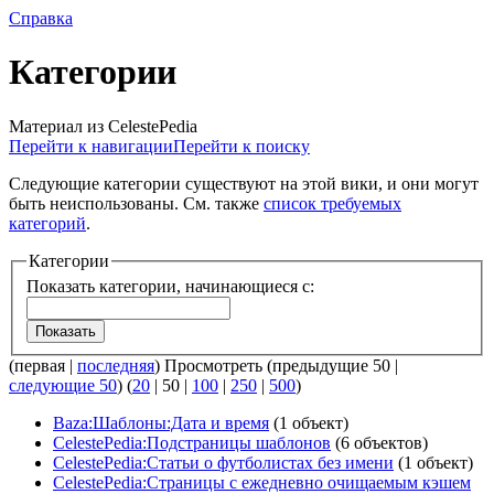
Справка
Категории
Материал из CelestePedia
Перейти к навигации
Перейти к поиску
Следующие категории существуют на этой вики, и они могут
быть неиспользованы. См. также
список требуемых
категорий
.
Категории
Показать категории, начинающиеся с:
Показать
(
первая
|
последняя
) Просмотреть (
предыдущие 50
|
следующие 50
) (
20
|
50
|
100
|
250
|
500
)
Baza:Шаблоны:Дата и время
(1 объект)
CelestePedia:Подстраницы шаблонов
(6 объектов)
CelestePedia:Статьи о футболистах без имени
(1 объект)
CelestePedia:Страницы с ежедневно очищаемым кэшем