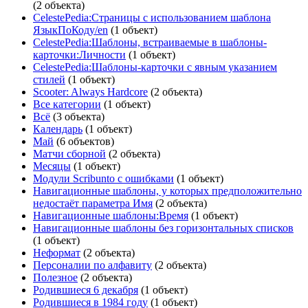
(2 объекта)
CelestePedia:Страницы с использованием шаблона
ЯзыкПоКоду/en
(1 объект)
CelestePedia:Шаблоны, встраиваемые в шаблоны-
карточки:Личности
(1 объект)
CelestePedia:Шаблоны-карточки с явным указанием
стилей
(1 объект)
Scooter: Always Hardcore
(2 объекта)
Все категории
(1 объект)
Всё
(3 объекта)
Календарь
(1 объект)
Май
(6 объектов)
Матчи сборной
(2 объекта)
Месяцы
(1 объект)
Модули Scribunto с ошибками
(1 объект)
Навигационные шаблоны, у которых предположительно
недостаёт параметра Имя
(2 объекта)
Навигационные шаблоны:Время
(1 объект)
Навигационные шаблоны без горизонтальных списков
(1 объект)
Неформат
(2 объекта)
Персоналии по алфавиту
(2 объекта)
Полезное
(2 объекта)
Родившиеся 6 декабря
(1 объект)
Родившиеся в 1984 году
(1 объект)